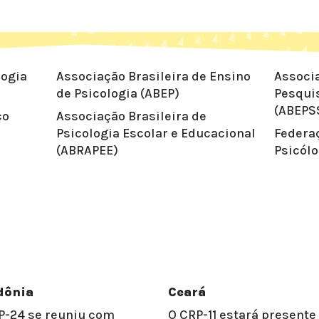
logia
Associação Brasileira de Ensino
Associa
de Psicologia (ABEP)
Pesqui
(ABEPS
ço
Associação Brasileira de
Psicologia Escolar e Educacional
Federa
(ABRAPEE)
Psicól
dônia
Ceará
P-24 se reuniu com
O CRP-11 estará present