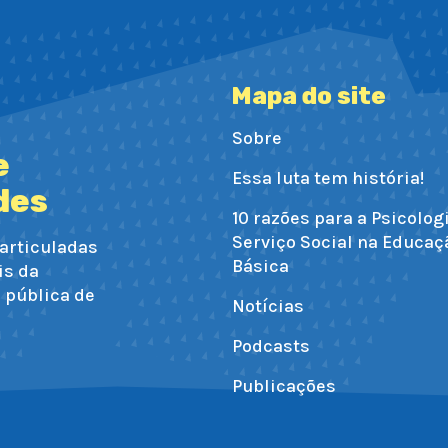
Mapa do site
Sobre
e
Essa luta tem história!
des
10 razões para a Psicolog
Serviço Social na Educaç
articuladas
Básica
is da
e pública de
Notícias
Podcasts
Publicações