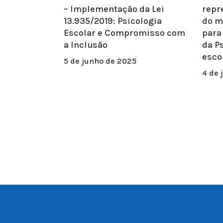
– Implementação da Lei
repr
13.935/2019: Psicologia
do m
Escolar e Compromisso com
para
a Inclusão
da P
esco
5 de junho de 2025
4 de 