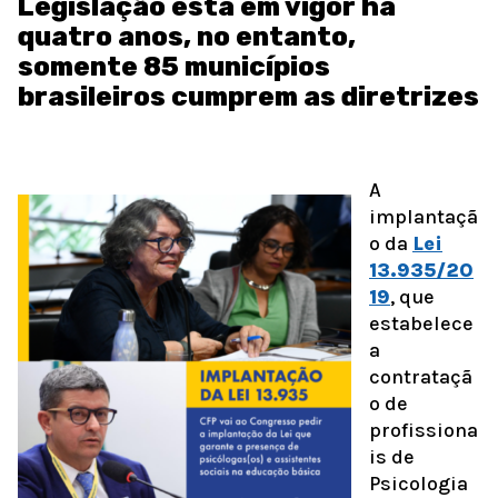
Legislação está em vigor há
quatro anos, no entanto,
somente 85 municípios
brasileiros cumprem as diretrizes
A
implantaçã
o da
Lei
13.935/20
19
, que
estabelece
a
contrataçã
o de
profissiona
is de
Psicologia